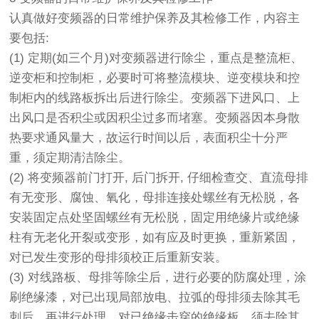
认真做好变频器的日常维护保养及其检修工作，内容主
要包括:
(1) 定期(如三个月)对变频器进行除尘，重点是整流柜、
逆变柜和控制柜，必要时可将整流模块、逆变模块和控
制柜内的线路板拆出后进行除尘。变频器下进风口、上
出风口是否积尘或因积尘过多而堵塞。变频器因本身散
热要求通风量大，故运行时间以后，表面积尘十分严
重，须定期清洁除尘。
(2) 将变频器前门打开, 后门拆开, 仔细检查交、直流母排
有无变形、腐蚀、氧化，母排连接处螺丝有无松脱，各
安装固定点处坚固螺丝有无松脱，固定用绝缘片或绝缘
柱有无老化开裂或变形，如有应及时更换，重新紧固，
对已发生变形的母排须校正后重新安装。
(3) 对线路板、母排等除尘后，进行必要的防腐处理，涂
刷绝缘漆，对已出现局部放电、拉弧的母排须去除其毛
刺后，再进行处理。对已绝缘击穿的绝缘板，须去除其