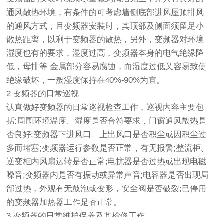
通风散热环境，有条件的可考虑墙侧底部进风屋顶排风
的通风方式，且变频器安装时，其顶部及侧面须留足小
散热距离，以利于变频器的散热，另外，变频器对环境
湿度也有的要求，湿度过高，变频器本身的电气绝缘降
低，母排等 金属部分容易腐蚀，而湿度过低又容易致使
绝缘破坏，一般湿度保持在40%-90%为宜。
2 变频器的日常巡视
认真做好变频器的日常巡视检查工作，巡视内容主要包
括:周围环境温度、湿度是否合符要求，门窗通风散热是
否良好;变频器下进风口、上出风口是否积尘或因积尘过
多而堵塞;变频器运行参数是否正常，有无报警;整流柜、
逆变柜内风扇运转是否正常;电抗器是否过热或出现电磁
噪音;变频器内是否有振动或异常声音;电容器是否出现局
部过热，外观有无鼓泡或变形，安全阀是否破裂;已停用
的变频器加热器工作是否正常。
3 变频器的日常维护保养及其检修工作