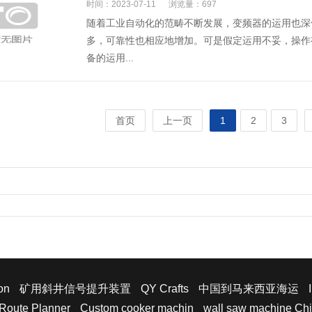
时间：2023-07-11
浏览量：697
随着工业自动化的范畴不断发展，变频器的运用也深
多，可靠性也相应地增加。可是假定运用不妥，操作
备的运用...
首页
上一页
1
2
3
on
矿用斜井信号提升装置
QY Crafts
中国到马来西亚海运
Route Planner
Custom cooker machin
wall saw machine Chi