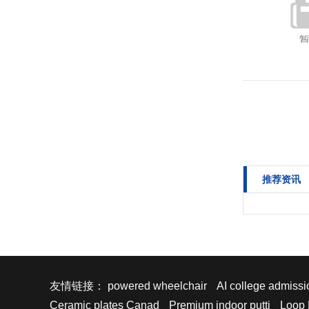
推荐资讯
友情链接：
powered wheelchair
AI college admissi
Ceramic plates Canad
Premium indoor putti
Loop 