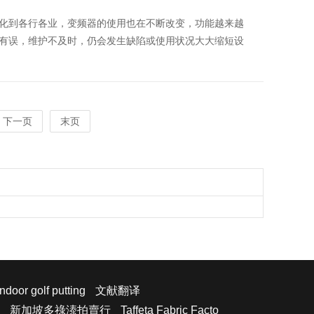
化到各行各业，变频器的使用也在不断改变，功能越来越
有误，维护不及时，仍会发生缺陷或使用状况大大缩短设
下一页
末页
Indoor golf putting
文献翻译
新加坡多祿溙拍賣行
Taffeta Fabric Facto