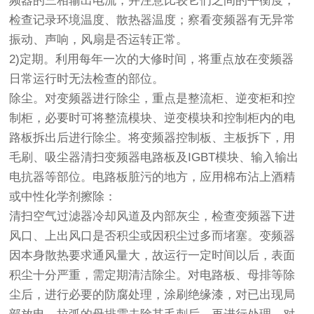
频器的三相输出电流，并注意比较它们之间的平衡度；
检查记录环境温度、散热器温度；察看变频器有无异常
振动、声响，风扇是否运转正常。
2)定期。利用每年一次的大修时间，将重点放在变频器
日常运行时无法检查的部位。
除尘。对变频器进行除尘，重点是整流柜、逆变柜和控
制柜，必要时可将整流模块、逆变模块和控制柜内的电
路板拆出后进行除尘。将变频器控制板、主板拆下，用
毛刷、吸尘器清扫变频器电路板及IGBT模块、输入输出
电抗器等部位。电路板脏污的地方，应用棉布沾上酒精
或中性化学剂擦除：
清扫空气过滤器冷却风道及内部灰尘，检查变频器下进
风口、上出风口是否积尘或因积尘过多而堵塞。变频器
因本身散热要求通风量大，故运行一定时间以后，表面
积尘十分严重，需定期清洁除尘。对电路板、母排等除
尘后，进行必要的防腐处理，涂刷绝缘漆，对已出现局